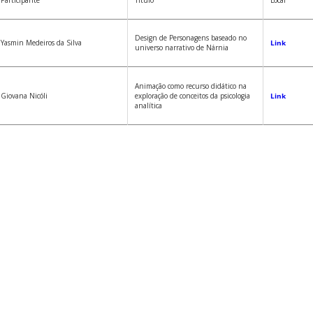
Participante
Título
Local
Design de Personagens baseado no
Yasmin Medeiros da Silva
Link
universo narrativo de Nárnia
Animação como recurso didático na
Giovana Nicóli
exploração de conceitos da psicologia
Link
analítica