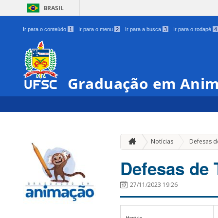
BRASIL
Ir para o conteúdo
1
Ir para o menu
2
Ir para a busca
3
Ir para o rodapé
4
Graduação em Anim
Notícias
Defesas d
Defesas de 
27/11/2023 19:26